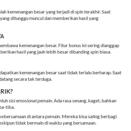
alah kemenangan besar yang terjadi di spin terakhir. Saat
 yang ditunggu muncul dan memberikan hasil yang
YA
a membawa kemenangan besar. Fitur bonus ini sering dianggap
rikan hasil yang jauh lebih besar dibanding spin biasa.
patkan kemenangan besar saat tidak terlalu berharap. Saat
 datang secara tak terduga.
RIK?
uh sisi emosional pemain. Ada rasa senang, kaget, bahkan
ba-tiba.
sa kebersamaan di antara pemain. Mereka bisa saling berbagi
skipun tidak bermain di waktu yang bersamaan.