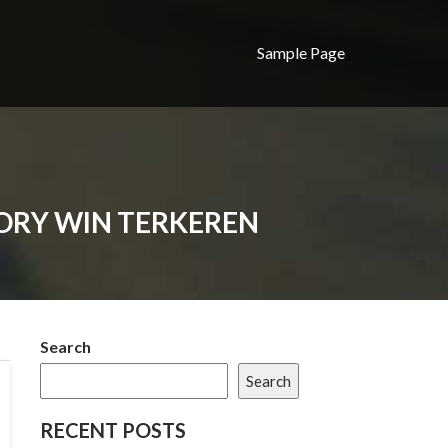
Sample Page
ORY WIN TERKEREN
Search
Search
RECENT POSTS