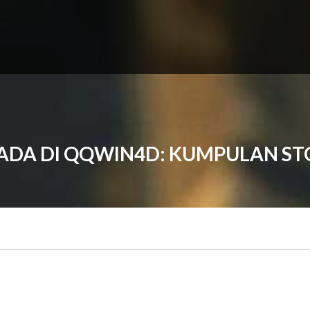
DA DI QQWIN4D: KUMPULAN ST